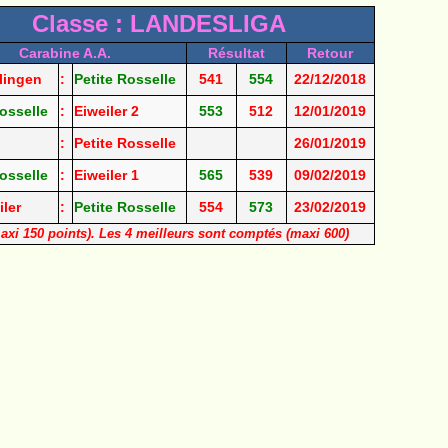
Classe : LANDESLIGA
Carabine A.A.
Résultat
Retour
lingen
:
Petite Rosselle
541
554
22/12/2018
osselle
:
Eiweiler 2
553
512
12/01/2019
:
Petite Rosselle
26/01/2019
osselle
:
Eiweiler 1
565
539
09/02/2019
ler
:
Petite Rosselle
554
573
23/02/2019
maxi 150 points). Les 4 meilleurs sont comptés (maxi 600)