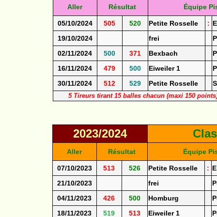
Aller
Résultat
Équipe Pis
05/10/2024
505
520
Petite Rosselle
:
E
19/10/2024
frei
P
02/11/2024
500
371
Bexbach
P
16/11/2024
479
500
Eiweiler 1
P
30/11/2024
512
529
Petite Rosselle
S
5 Tireurs tirant 15 balles chacun (maxi 150 point
2023/2024
Cla
Aller
Résultat
Équipe Pis
07/10/2023
513
526
Petite Rosselle
:
E
21/10/2023
frei
P
04/11/2023
426
500
Homburg
P
18/11/2023
519
513
Eiweiler 1
P