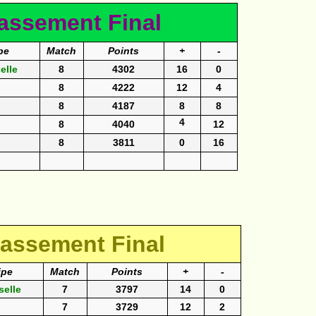
assement Final
pe
Match
Points
+
-
elle
8
4302
16
0
8
4222
12
4
8
4187
8
8
4
8
4040
12
8
3811
0
16
lassement Final
ipe
Match
Points
+
-
selle
7
3797
14
0
7
3729
12
2