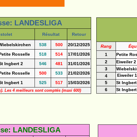
sse: LANDESLIGA
stolet
Résultat
Retour
Wiebelskirchen
538
500
20/12/2025
Rang
Équ
Petite Rosselle
518
514
17/01/2026
1
Petite Ros
2
Eiweiler 2
St Ingbert 2
546
481
31/01/2026
3
Wiebelski
Petite Rosselle
500
533
21/02/2026
Eiweiler 1
4
St Ingbert 1
525
517
15/03/2026
5
St Ingbert
6
St Ingbert
s). Les 4 meilleurs sont comptés (maxi 600)
sse: LANDESLIGA