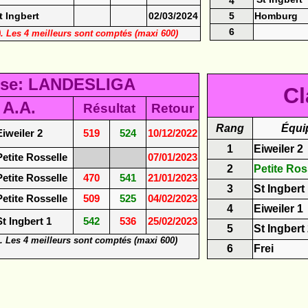
4
t Ingbert
02/03/2024
5
Homburg
6
s). Les 4 meilleurs sont comptés (maxi 600)
sse: LANDESLIGA
Cl
 A.A.
Résultat
Retour
Rang
Équi
iweiler 2
519
524
10/12/2022
1
Eiweiler 2
etite Rosselle
07/01/2023
2
Petite Ros
etite Rosselle
470
541
21/01/2023
3
St Ingbert
etite Rosselle
509
525
04/02/2023
4
Eiweiler 1
t Ingbert 1
542
536
25/02/2023
5
St Ingbert
). Les 4 meilleurs sont comptés (maxi 600)
6
Frei