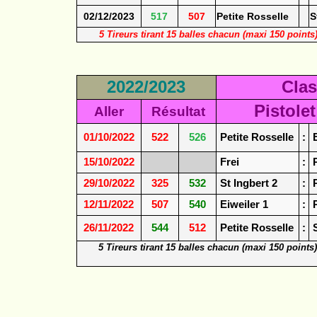
02/12/2023
517
507
Petite Rosselle
S
5 Tireurs tirant 15 balles chacun (maxi 150 point
2022/2023
Cla
Pistolet
Aller
Résultat
01/10/2022
522
526
Petite Rosselle
:
E
15/10/2022
Frei
:
P
29/10/2022
325
532
St Ingbert 2
:
P
12/11/2022
507
540
Eiweiler 1
:
P
26/11/2022
544
512
Petite Rosselle
:
S
5 Tireurs tirant 15 balles chacun (maxi 150 points