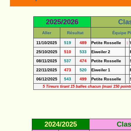
2025/2026
Cla
Aller
Résultat
Équipe Pi
11/10/2025
519
489
Petite Rosselle
:
25/10/2025
510
533
Eiweiler 2
08/11/2025
537
474
Petite Rosselle
22/11/2025
473
520
Eiweiler 1
06/12/2025
543
499
Petite Rosselle
5 Tireurs tirant 15 balles chacun (maxi 150 point
2024/2025
Cla