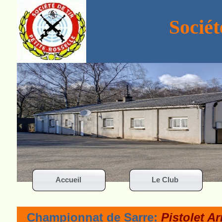
Socié
Accueil
Le Club
Championnat de Sarre:
Pistolet A