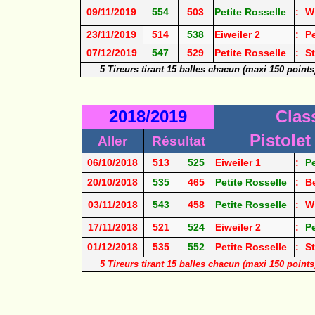
09/11/2019
554
503
Petite Rosselle
:
W
23/11/2019
514
538
Eiweiler 2
:
Pe
07/12/2019
547
529
Petite Rosselle
:
St
5 Tireurs tirant 15 balles chacun (maxi 150 point
2018/2019
Clas
Pistolet
Aller
Résultat
06/10/2018
513
525
Eiweiler 1
:
Pe
20/10/2018
535
465
Petite Rosselle
:
B
03/11/2018
543
458
Petite Rosselle
:
W
17/11/2018
521
524
Eiweiler 2
:
Pe
01/12/2018
535
552
Petite Rosselle
:
St
5 Tireurs tirant 15 balles chacun (maxi 150 point