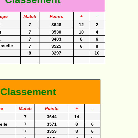
uipe
Match
Points
+
-
2
7
3646
12
2
t
7
3530
10
4
1
7
3403
8
6
osselle
7
3525
6
8
8
3297
16
Classement
pe
Match
Points
+
-
7
3644
14
elle
7
3571
8
6
7
3359
8
6