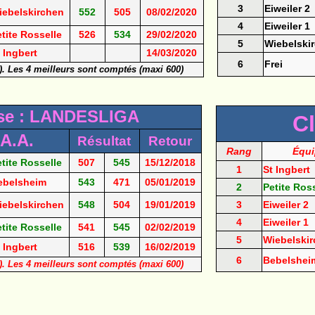
3
Eiweiler 2
iebelskirchen
552
505
08/02/2020
4
Eiweiler 1
tite Rosselle
526
534
29/02/2020
5
Wiebelski
 Ingbert
14/03/2020
6
Frei
s). Les 4 meilleurs sont comptés (maxi 600)
se : LANDESLIGA
C
 A.A.
Résultat
Retour
Rang
Équi
tite Rosselle
507
545
15/12/2018
1
St Ingbert
ebelsheim
543
471
05/01/2019
2
Petite Ros
iebelskirchen
548
504
19/01/2019
3
Eiweiler 2
4
Eiweiler 1
tite Rosselle
541
545
02/02/2019
5
Wiebelski
 Ingbert
516
539
16/02/2019
6
Bebelshei
s). Les 4 meilleurs sont comptés (maxi 600)