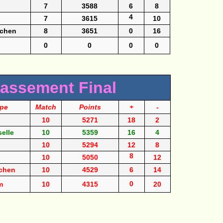
7
3588
6
8
4
7
3615
10
rchen
8
3651
0
16
0
0
0
0
lassement Final
pe
Match
Points
+
-
10
5271
18
2
selle
10
5359
16
4
10
5294
12
8
8
10
5050
12
rchen
10
4529
6
14
0
m
10
4315
20