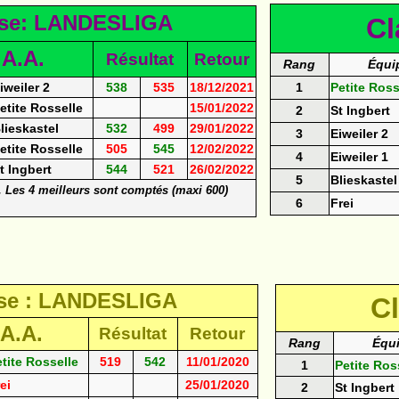
sse: LANDESLIGA
Cl
 A.A.
Résultat
Retour
Rang
Équi
iweiler 2
538
535
18/12/2021
1
Petite Ross
etite Rosselle
15/01/2022
2
St Ingbert
lieskastel
532
499
29/01/2022
3
Eiweiler 2
etite Rosselle
505
545
12/02/2022
4
Eiweiler 1
t Ingbert
544
521
26/02/2022
5
Blieskastel
). Les 4 meilleurs sont comptés (maxi 600)
6
Frei
se : LANDESLIGA
C
 A.A.
Résultat
Retour
Rang
Équ
tite Rosselle
519
542
11/01/2020
1
Petite Ros
ei
25/01/2020
2
St Ingbert