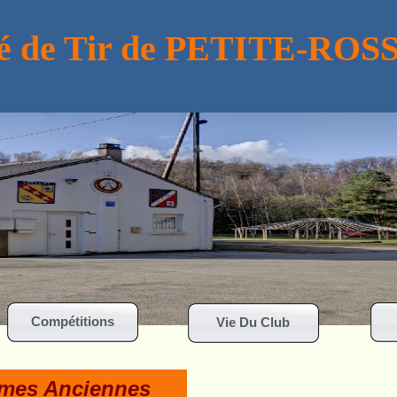
té de Tir de PETITE-
ROS
Compétitions
Vie Du Club
rmes Anciennes