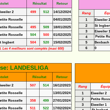
tolet
Résultat
Retour
iweiler 2
499
512
14/12/2024
Rang
Éq
etite Rosselle
04/01/2025
1
Eiweiler 
2
St Ingber
etite Rosselle
495
509
18/01/2025
3
Eiweiler 
etite Rosselle
504
500
01/02/2025
Petite R
4
t Ingbert
504
520
15/02/2025
5
Bexbach
6
0
s). Les 4 meilleurs sont comptés (maxi 600)
sse: LANDESLIGA
tolet
Résultat
Retour
iweiler 2
507
514
16/12/2023
Rang
Équi
etite Rosselle
13/01/2024
1
Eiweiler 2
2
Petite Ross
etite Rosselle
358
499
27/01/2024
3
Eiweiler 1
etite Rosselle
511
522
17/02/2024
St Ingbert