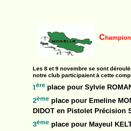
C
hampion
Les 8 et 9 novembre se sont déroulé
notre club participaient à cette comp
ère
1
place pour Sylvie ROMA
ème
2
place pour Emeline MON
DIDOT en Pistolet Précision 
ème
3
place pour Mayeul KELT