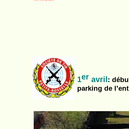
er
1
avril
: débu
parking de l’ent