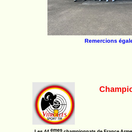
Remercions égale
Champio
èmes
Les 44
championnats de France Armes